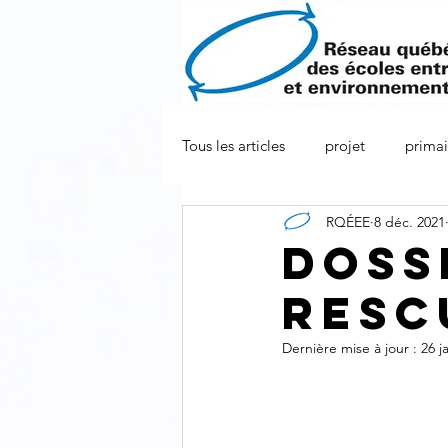
Tous les articles
projet
primai
RQÉEE
8 déc. 2021
1e année
2e année
3e 
Doss
Resc
Dernière mise à jour :
26 j