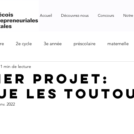
Accueil
Découvrez-nous
Concours
Notre
re
2e cycle
3e année
préscolaire
maternelle
1 min de lecture
cycle
6e année
secondaire
colloque
ier projet:
ue les touto
anv. 2022