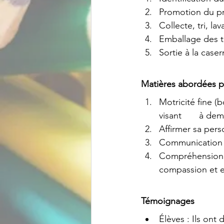
Promotion du pr
Collecte, tri, l
Emballage des 
Sortie à la case
Matières abordées p
Motricité fine (boucles 	des emballages de toutous, dessins p
visant
Affirmer sa pers
Compréhension d
compassion et e
Témoignages
Élèves : Ils ont