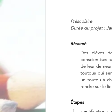
Préscolaire
Durée du projet : Janv
Résumé
Des élèves de 
conscientisés au
de leur demeure
toutous qui ser
un toutou à cha
rendre sur le li
Étapes
Identification d