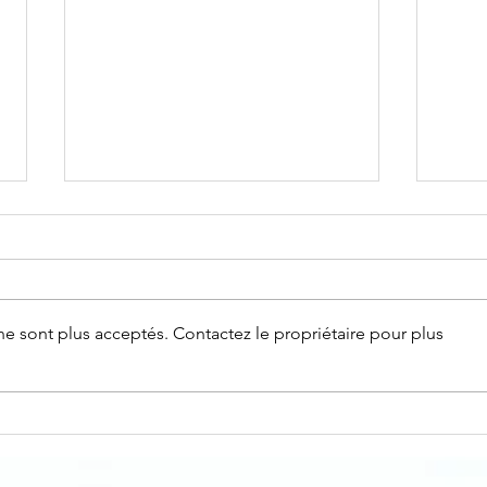
e sont plus acceptés. Contactez le propriétaire pour plus
Dossier
Do
projet:
pro
Inauguration
fa
de la nouvelle
vê