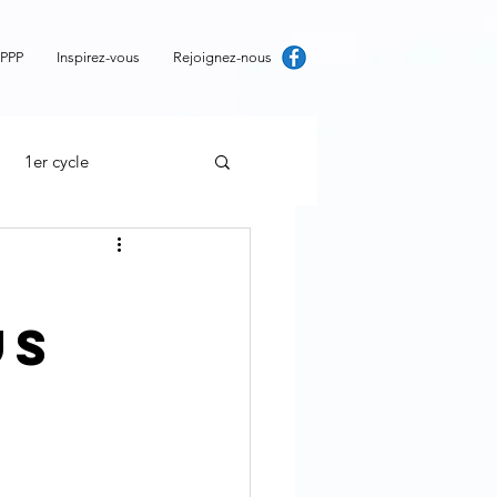
 PPP
Inspirez-vous
Rejoignez-nous
1er cycle
us