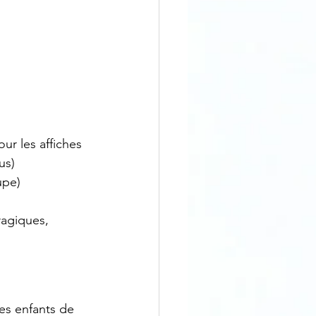
us)
upe) 
agiques, 
res enfants de 