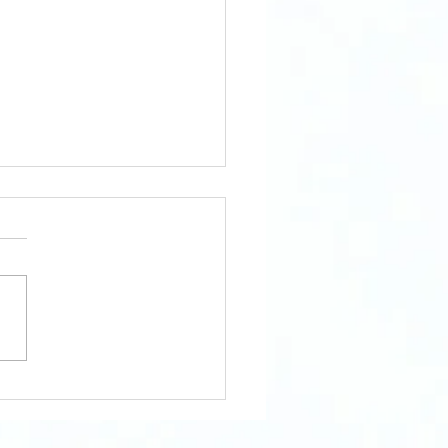
ssier
jet: La
brique de
tements « à