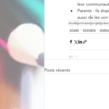
leur communauté
Parents : Ils éta
aussi de les voi
école
primaire
projet
présc
projet
primaire
présco
Posts récents